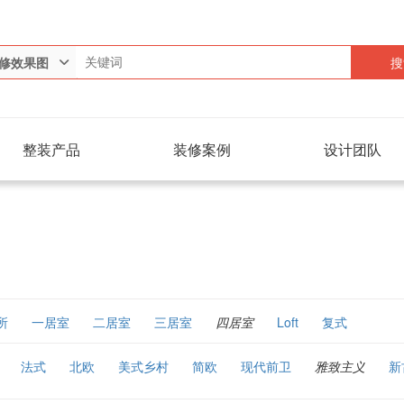
搜
修效果图
整装产品
装修案例
设计团队
所
一居室
二居室
三居室
四居室
Loft
复式
法式
北欧
美式乡村
简欧
现代前卫
雅致主义
新