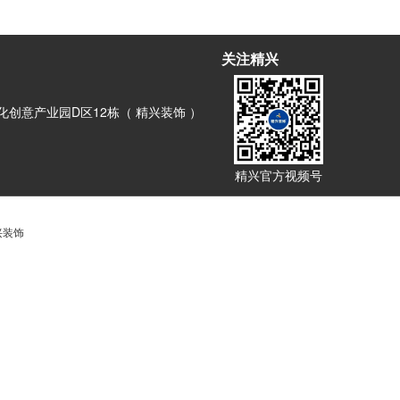
关注精兴
创意产业园D区12栋（ 精兴装饰 ）
精兴官方视频号
兴装饰