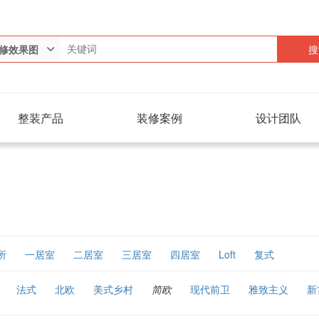
搜
修效果图
整装产品
装修案例
设计团队
所
一居室
二居室
三居室
四居室
Loft
复式
法式
北欧
美式乡村
简欧
现代前卫
雅致主义
新