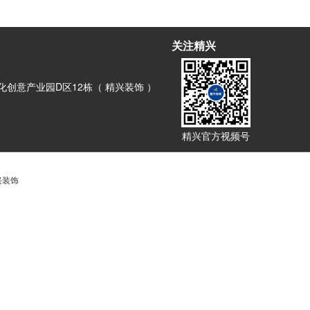
关注精兴
创意产业园D区12栋（ 精兴装饰 ）
精兴官方视频号
兴装饰