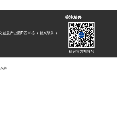
关注精兴
创意产业园D区12栋（ 精兴装饰 ）
精兴官方视频号
兴装饰