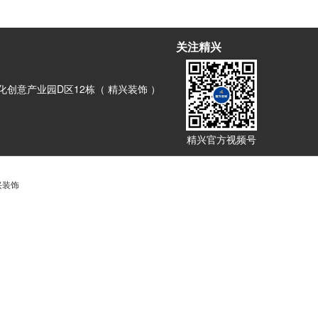
关注精兴
创意产业园D区12栋（ 精兴装饰 ）
精兴官方视频号
兴装饰