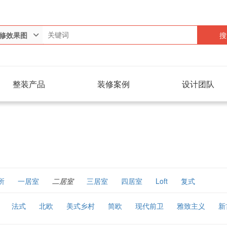
搜
修效果图
整装产品
装修案例
设计团队
所
一居室
二居室
三居室
四居室
Loft
复式
法式
北欧
美式乡村
简欧
现代前卫
雅致主义
新