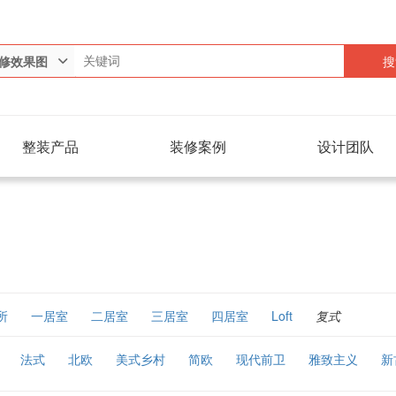
搜
修效果图
整装产品
装修案例
设计团队
所
一居室
二居室
三居室
四居室
Loft
复式
法式
北欧
美式乡村
简欧
现代前卫
雅致主义
新