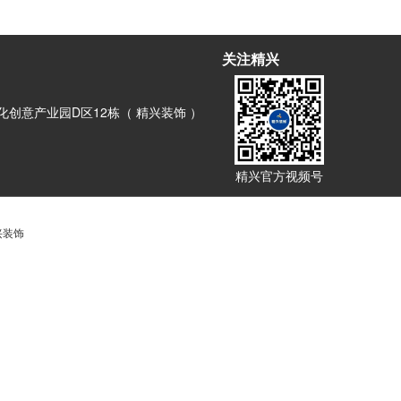
关注精兴
创意产业园D区12栋（ 精兴装饰 ）
精兴官方视频号
兴装饰